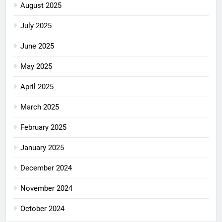
August 2025
July 2025
June 2025
May 2025
April 2025
March 2025
February 2025
January 2025
December 2024
November 2024
October 2024