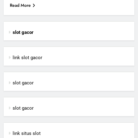
Read More
slot gacor
link slot gacor
slot gacor
slot gacor
link situs slot