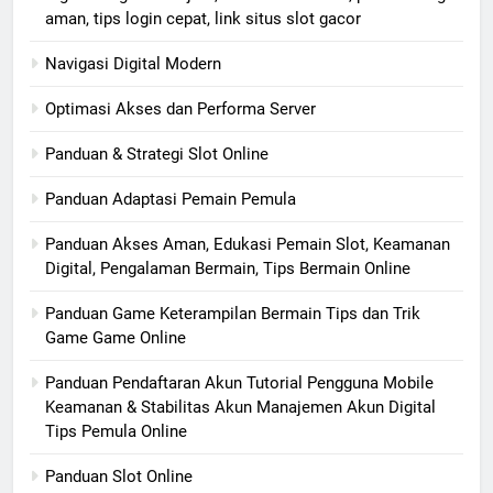
aman, tips login cepat, link situs slot gacor
Navigasi Digital Modern
Optimasi Akses dan Performa Server
Panduan & Strategi Slot Online
Panduan Adaptasi Pemain Pemula
Panduan Akses Aman, Edukasi Pemain Slot, Keamanan
Digital, Pengalaman Bermain, Tips Bermain Online
Panduan Game Keterampilan Bermain Tips dan Trik
Game Game Online
Panduan Pendaftaran Akun Tutorial Pengguna Mobile
Keamanan & Stabilitas Akun Manajemen Akun Digital
Tips Pemula Online
Panduan Slot Online