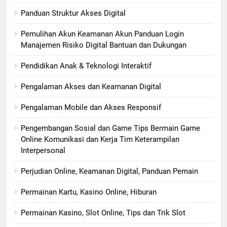
Panduan Struktur Akses Digital
Pemulihan Akun Keamanan Akun Panduan Login
Manajemen Risiko Digital Bantuan dan Dukungan
Pendidikan Anak & Teknologi Interaktif
Pengalaman Akses dan Keamanan Digital
Pengalaman Mobile dan Akses Responsif
Pengembangan Sosial dan Game Tips Bermain Game
Online Komunikasi dan Kerja Tim Keterampilan
Interpersonal
Perjudian Online, Keamanan Digital, Panduan Pemain
Permainan Kartu, Kasino Online, Hiburan
Permainan Kasino, Slot Online, Tips dan Trik Slot