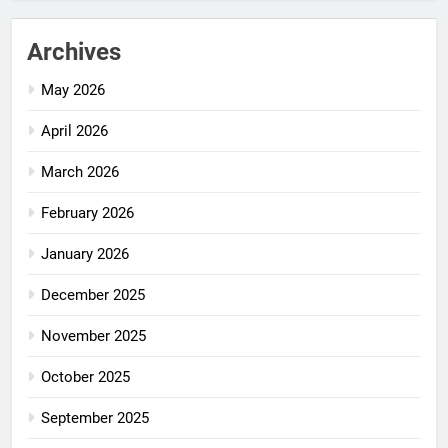
Archives
May 2026
April 2026
March 2026
February 2026
January 2026
December 2025
November 2025
October 2025
September 2025