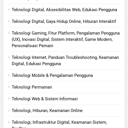
Teknologi Digital, Aksesibilitas Web, Edukasi Pengguna
Teknologi Digital, Gaya Hidup Online, Hiburan Interaktif
Teknologi Gaming, Fitur Platform, Pengalaman Pengguna
(UX), Inovasi Digital, Sistem Interaktif, Game Modern,
Personalisasi Pemain
Teknologi Internet, Panduan Troubleshooting, Keamanan
Digital, Edukasi Pengguna
Teknologi Mobile & Pengalaman Pengguna
Teknologi Permainan
Teknologi Web & Sistem Informasi
Teknologi, Hiburan, Keamanan Online
Teknologi, Infrastruktur Digital, Keamanan Sistem,