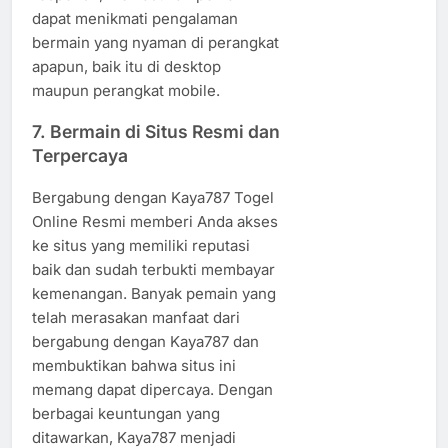
dapat menikmati pengalaman
bermain yang nyaman di perangkat
apapun, baik itu di desktop
maupun perangkat mobile.
7. Bermain di Situs Resmi dan
Terpercaya
Bergabung dengan Kaya787 Togel
Online Resmi memberi Anda akses
ke situs yang memiliki reputasi
baik dan sudah terbukti membayar
kemenangan. Banyak pemain yang
telah merasakan manfaat dari
bergabung dengan Kaya787 dan
membuktikan bahwa situs ini
memang dapat dipercaya. Dengan
berbagai keuntungan yang
ditawarkan, Kaya787 menjadi