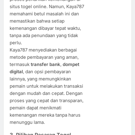
situs togel online. Namun, Kaya787
memahami betul masalah ini dan
memastikan bahwa setiap
kemenangan dibayar tepat waktu,
tanpa ada penundaan yang tidak
perlu.
Kaya787 menyediakan berbagai
metode pembayaran yang aman,
termasuk
transfer bank
,
dompet
digital
, dan opsi pembayaran
lainnya, yang memungkinkan
pemain untuk melakukan transaksi
dengan mudah dan cepat. Dengan
proses yang cepat dan transparan,
pemain dapat menikmati
kemenangan mereka tanpa harus
menunggu lama.
3. Pilihan Pasaran Togel