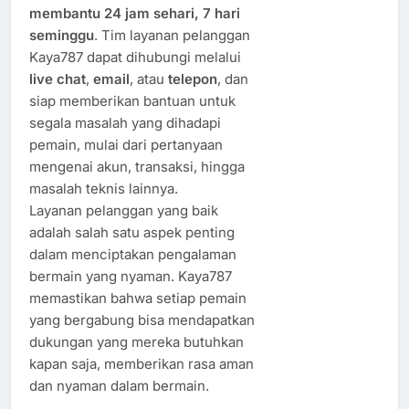
membantu 24 jam sehari, 7 hari
seminggu
. Tim layanan pelanggan
Kaya787 dapat dihubungi melalui
live chat
,
email
, atau
telepon
, dan
siap memberikan bantuan untuk
segala masalah yang dihadapi
pemain, mulai dari pertanyaan
mengenai akun, transaksi, hingga
masalah teknis lainnya.
Layanan pelanggan yang baik
adalah salah satu aspek penting
dalam menciptakan pengalaman
bermain yang nyaman. Kaya787
memastikan bahwa setiap pemain
yang bergabung bisa mendapatkan
dukungan yang mereka butuhkan
kapan saja, memberikan rasa aman
dan nyaman dalam bermain.