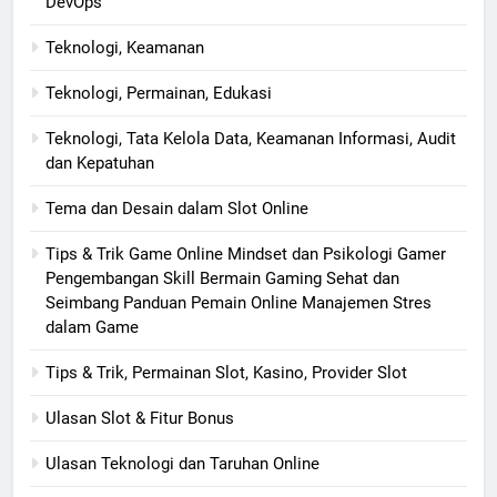
DevOps
Teknologi, Keamanan
Teknologi, Permainan, Edukasi
Teknologi, Tata Kelola Data, Keamanan Informasi, Audit
dan Kepatuhan
Tema dan Desain dalam Slot Online
Tips & Trik Game Online Mindset dan Psikologi Gamer
Pengembangan Skill Bermain Gaming Sehat dan
Seimbang Panduan Pemain Online Manajemen Stres
dalam Game
Tips & Trik, Permainan Slot, Kasino, Provider Slot
Ulasan Slot & Fitur Bonus
Ulasan Teknologi dan Taruhan Online