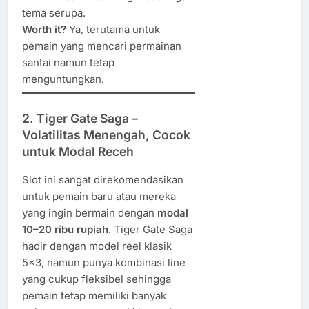
tema serupa.
Worth it?
Ya, terutama untuk
pemain yang mencari permainan
santai namun tetap
menguntungkan.
2.
Tiger Gate Saga –
Volatilitas Menengah, Cocok
untuk Modal Receh
Slot ini sangat direkomendasikan
untuk pemain baru atau mereka
yang ingin bermain dengan
modal
10–20 ribu rupiah
. Tiger Gate Saga
hadir dengan model reel klasik
5×3, namun punya kombinasi line
yang cukup fleksibel sehingga
pemain tetap memiliki banyak