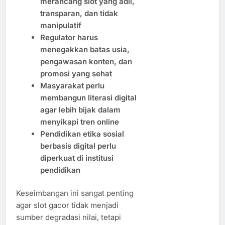
merancang slot yang adil,
transparan, dan tidak
manipulatif
Regulator harus
menegakkan batas usia,
pengawasan konten, dan
promosi yang sehat
Masyarakat perlu
membangun literasi digital
agar lebih bijak dalam
menyikapi tren online
Pendidikan etika sosial
berbasis digital perlu
diperkuat di institusi
pendidikan
Keseimbangan ini sangat penting
agar slot gacor tidak menjadi
sumber degradasi nilai, tetapi