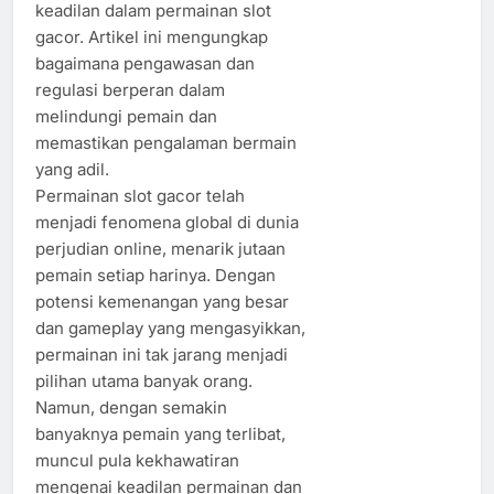
keadilan dalam permainan slot
gacor. Artikel ini mengungkap
bagaimana pengawasan dan
regulasi berperan dalam
melindungi pemain dan
memastikan pengalaman bermain
yang adil.
Permainan slot gacor telah
menjadi fenomena global di dunia
perjudian online, menarik jutaan
pemain setiap harinya. Dengan
potensi kemenangan yang besar
dan gameplay yang mengasyikkan,
permainan ini tak jarang menjadi
pilihan utama banyak orang.
Namun, dengan semakin
banyaknya pemain yang terlibat,
muncul pula kekhawatiran
mengenai keadilan permainan dan