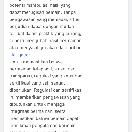
potensi manipulasi hasil yang
dapat merugikan pemain. Tanpa
pengawasan yang memadai, situs
perjudian dapat dengan mudah
terlibat dalam praktik yang curang,
seperti mengubah hasil permainan
atau menyalahgunakan data pribadi
slot gacor
.
Untuk memastikan bahwa
permainan tetap adil, aman, dan
transparan, regulasi yang ketat dan
sertifikasi yang sah sangat
diperlukan. Regulasi dan sertifikasi
ini memberikan pengawasan yang
dibutuhkan untuk menjaga
integritas permainan, serta
memastikan bahwa pemain dapat
menikmati pengalaman bermain