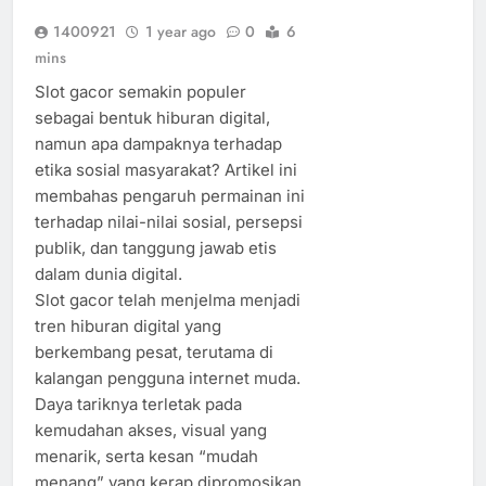
1400921
1 year ago
0
6
mins
Slot gacor semakin populer
sebagai bentuk hiburan digital,
namun apa dampaknya terhadap
etika sosial masyarakat? Artikel ini
membahas pengaruh permainan ini
terhadap nilai-nilai sosial, persepsi
publik, dan tanggung jawab etis
dalam dunia digital.
Slot gacor telah menjelma menjadi
tren hiburan digital yang
berkembang pesat, terutama di
kalangan pengguna internet muda.
Daya tariknya terletak pada
kemudahan akses, visual yang
menarik, serta kesan “mudah
menang” yang kerap dipromosikan