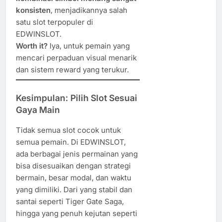
konsisten
, menjadikannya salah
satu slot terpopuler di
EDWINSLOT.
Worth it?
Iya, untuk pemain yang
mencari perpaduan visual menarik
dan sistem reward yang terukur.
Kesimpulan: Pilih Slot Sesuai
Gaya Main
Tidak semua slot cocok untuk
semua pemain. Di EDWINSLOT,
ada berbagai jenis permainan yang
bisa disesuaikan dengan strategi
bermain, besar modal, dan waktu
yang dimiliki. Dari yang stabil dan
santai seperti Tiger Gate Saga,
hingga yang penuh kejutan seperti