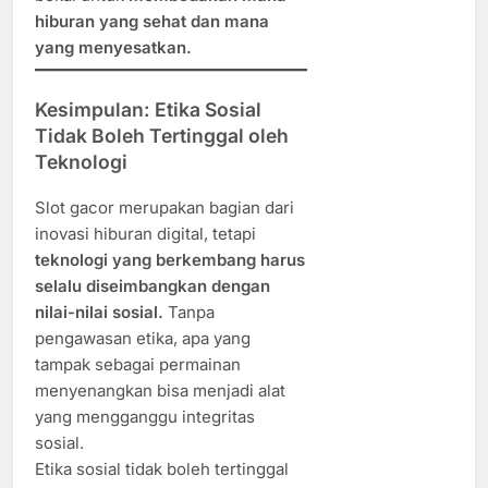
hiburan yang sehat dan mana
yang menyesatkan.
Kesimpulan: Etika Sosial
Tidak Boleh Tertinggal oleh
Teknologi
Slot gacor merupakan bagian dari
inovasi hiburan digital, tetapi
teknologi yang berkembang harus
selalu diseimbangkan dengan
nilai-nilai sosial.
Tanpa
pengawasan etika, apa yang
tampak sebagai permainan
menyenangkan bisa menjadi alat
yang mengganggu integritas
sosial.
Etika sosial tidak boleh tertinggal