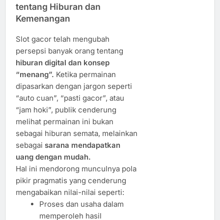
tentang Hiburan dan
Kemenangan
Slot gacor telah mengubah
persepsi banyak orang tentang
hiburan digital dan konsep
“menang”.
Ketika permainan
dipasarkan dengan jargon seperti
“auto cuan”, “pasti gacor”, atau
“jam hoki”, publik cenderung
melihat permainan ini bukan
sebagai hiburan semata, melainkan
sebagai
sarana mendapatkan
uang dengan mudah.
Hal ini mendorong munculnya pola
pikir pragmatis yang cenderung
mengabaikan nilai-nilai seperti:
Proses dan usaha dalam
memperoleh hasil