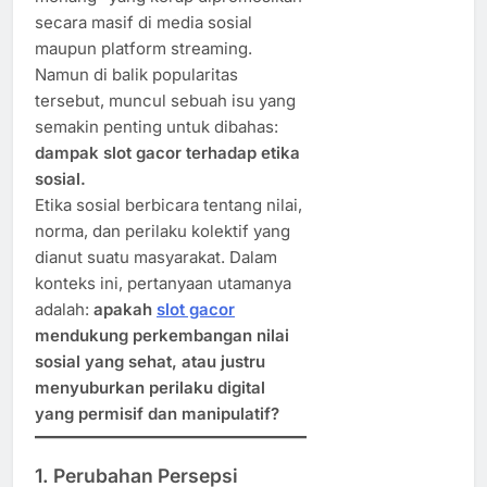
secara masif di media sosial
maupun platform streaming.
Namun di balik popularitas
tersebut, muncul sebuah isu yang
semakin penting untuk dibahas:
dampak slot gacor terhadap etika
sosial.
Etika sosial berbicara tentang nilai,
norma, dan perilaku kolektif yang
dianut suatu masyarakat. Dalam
konteks ini, pertanyaan utamanya
adalah:
apakah
slot gacor
mendukung perkembangan nilai
sosial yang sehat, atau justru
menyuburkan perilaku digital
yang permisif dan manipulatif?
1. Perubahan Persepsi