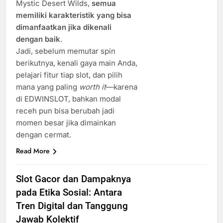
Mystic Desert Wilds,
semua
memiliki karakteristik yang bisa
dimanfaatkan jika dikenali
dengan baik
.
Jadi, sebelum memutar spin
berikutnya, kenali gaya main Anda,
pelajari fitur tiap slot, dan pilih
mana yang paling
worth it
—karena
di EDWINSLOT, bahkan modal
receh pun bisa berubah jadi
momen besar jika dimainkan
dengan cermat.
Read More
Slot Gacor dan Dampaknya
pada Etika Sosial: Antara
Tren Digital dan Tanggung
Jawab Kolektif