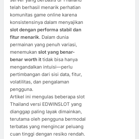
telah berhasil menarik perhatian
komunitas game online karena
konsistensinya dalam menyajikan
slot dengan performa stabil dan
fitur menarik
. Dalam dunia
permainan yang penuh variasi,
menemukan
slot yang benar-
benar worth it
tidak bisa hanya
mengandalkan intuisi—perlu
pertimbangan dari sisi data, fitur,
volatilitas, dan pengalaman
pengguna.
Artikel ini mengulas beberapa slot
Thailand versi EDWINSLOT yang
dianggap paling layak dimainkan,
terutama oleh pengguna bermodal
terbatas yang mengincar peluang
cuan tinggi dengan resiko rendah.