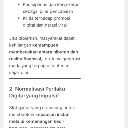
Kedisiplinan dan kerja keras
sebagai pilar pencapaian
Kritis terhadap promosi
digital dan narasi viral
Jika dibiarkan, masyarakat dapat
kehilangan
kemampuan
membedakan antara hiburan dan
realita finansial
, terutama generasi
muda yang terpapar konten ini
sejak dini.
2. Normalisasi Perilaku
Digital yang Impulsif
Slot gacor yang dirancang untuk
memberikan
kepuasan instan
melalui kemenangan kecil