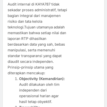
Audit internal di KAYA787 tidak
sekadar proses administratif, tetapi
bagian integral dari manajemen
risiko dan tata kelola
teknologi.Tujuan utamanya adalah
memastikan bahwa setiap nilai dan
laporan RTP dihasilkan
berdasarkan data yang sah, bebas
manipulasi, serta memenuhi
standar transparansi yang dapat
diaudit secara independen.
Prinsip-prinsip utama yang
diterapkan mencakup:
Objectivity (Kemandirian):
Audit dilakukan oleh tim
independen dari
operasional harian agar
hasil tetap obyektif.