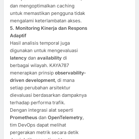
dan mengoptimalkan caching
untuk memastikan pengguna tidak
mengalami keterlambatan akses.
5. Monitoring Kinerja dan Respons
Adaptif
Hasil analisis temporal juga
digunakan untuk mengevaluasi
latency
dan
availability
di
berbagai wilayah. KAYA787
menerapkan prinsip
observability-
driven development
, di mana
setiap perubahan arsitektur
dievaluasi berdasarkan dampaknya
terhadap performa trafik.
Dengan integrasi alat seperti
Prometheus
dan
OpenTelemetry
,
tim DevOps dapat melihat
pergerakan metrik secara detik