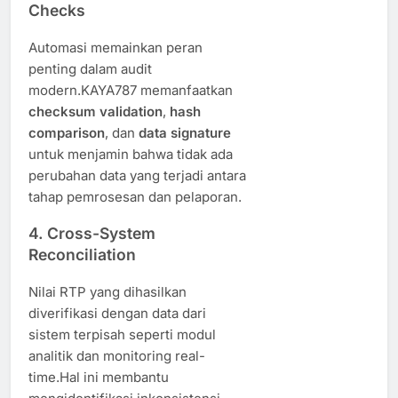
Checks
Automasi memainkan peran
penting dalam audit
modern.KAYA787 memanfaatkan
checksum validation
,
hash
comparison
, dan
data signature
untuk menjamin bahwa tidak ada
perubahan data yang terjadi antara
tahap pemrosesan dan pelaporan.
4.
Cross-System
Reconciliation
Nilai RTP yang dihasilkan
diverifikasi dengan data dari
sistem terpisah seperti modul
analitik dan monitoring real-
time.Hal ini membantu