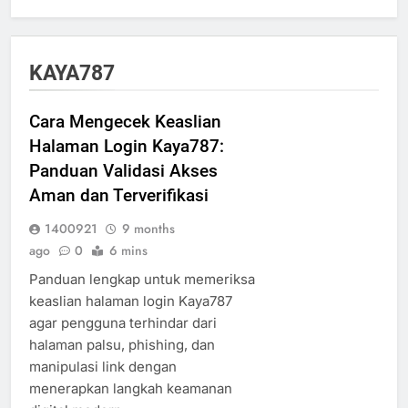
KAYA787
Cara Mengecek Keaslian
Halaman Login Kaya787:
Panduan Validasi Akses
Aman dan Terverifikasi
1400921
9 months
ago
0
6 mins
Panduan lengkap untuk memeriksa
keaslian halaman login Kaya787
agar pengguna terhindar dari
halaman palsu, phishing, dan
manipulasi link dengan
menerapkan langkah keamanan