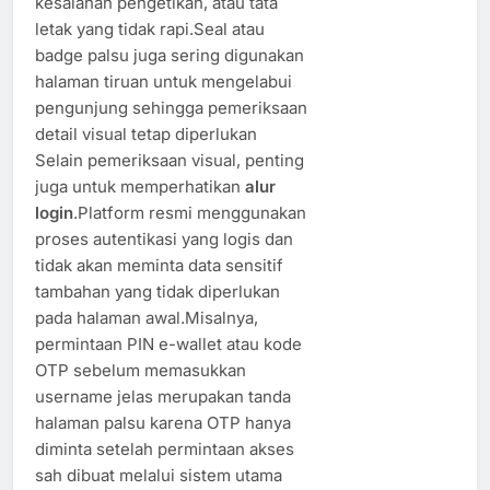
kesalahan pengetikan, atau tata
letak yang tidak rapi.Seal atau
badge palsu juga sering digunakan
halaman tiruan untuk mengelabui
pengunjung sehingga pemeriksaan
detail visual tetap diperlukan
Selain pemeriksaan visual, penting
juga untuk memperhatikan
alur
login
.Platform resmi menggunakan
proses autentikasi yang logis dan
tidak akan meminta data sensitif
tambahan yang tidak diperlukan
pada halaman awal.Misalnya,
permintaan PIN e-wallet atau kode
OTP sebelum memasukkan
username jelas merupakan tanda
halaman palsu karena OTP hanya
diminta setelah permintaan akses
sah dibuat melalui sistem utama