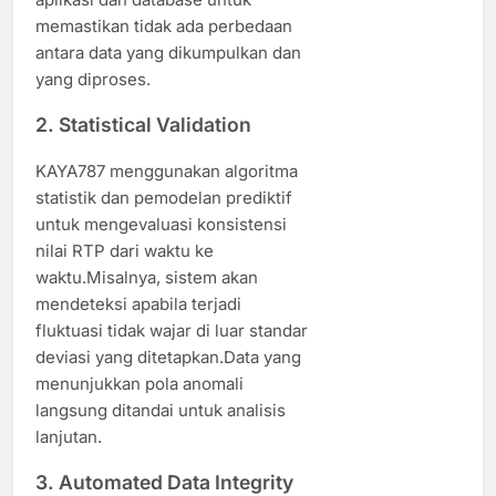
memastikan tidak ada perbedaan
antara data yang dikumpulkan dan
yang diproses.
2.
Statistical Validation
KAYA787 menggunakan algoritma
statistik dan pemodelan prediktif
untuk mengevaluasi konsistensi
nilai RTP dari waktu ke
waktu.Misalnya, sistem akan
mendeteksi apabila terjadi
fluktuasi tidak wajar di luar standar
deviasi yang ditetapkan.Data yang
menunjukkan pola anomali
langsung ditandai untuk analisis
lanjutan.
3.
Automated Data Integrity