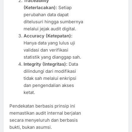
Traceability
(Keterlacakan):
Setiap
perubahan data dapat
ditelusuri hingga sumbernya
melalui jejak audit digital.
Accuracy (Ketepatan):
Hanya data yang lulus uji
validasi dan verifikasi
statistik yang dianggap sah.
Integrity (Integritas):
Data
dilindungi dari modifikasi
tidak sah melalui enkripsi
dan pengendalian akses
ketat.
Pendekatan berbasis prinsip ini
memastikan audit internal berjalan
secara menyeluruh dan berbasis
bukti, bukan asumsi.