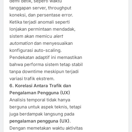
demi detik, seperti waktu
tanggapan server, throughput
koneksi, dan persentase error.
Ketika terjadi anomali seperti
lonjakan permintaan mendadak,
sistem akan memicu
alert
automation
dan menyesuaikan
konfigurasi auto-scaling.
Pendekatan adaptif ini memastikan
bahwa performa sistem tetap stabil
tanpa downtime meskipun terjadi
variasi trafik ekstrem.
6. Korelasi Antara Trafik dan
Pengalaman Pengguna (UX)
Analisis temporal tidak hanya
berguna untuk aspek teknis, tetapi
juga berdampak langsung pada
pengalaman pengguna (UX)
.
Dengan memetakan waktu aktivitas