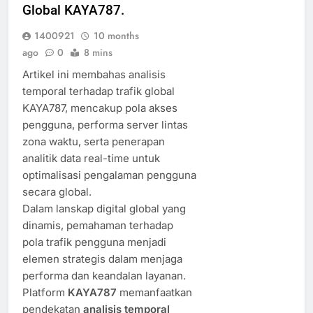
Global KAYA787.
1400921
10 months
ago
0
8 mins
Artikel ini membahas analisis
temporal terhadap trafik global
KAYA787, mencakup pola akses
pengguna, performa server lintas
zona waktu, serta penerapan
analitik data real-time untuk
optimalisasi pengalaman pengguna
secara global.
Dalam lanskap digital global yang
dinamis, pemahaman terhadap
pola trafik pengguna menjadi
elemen strategis dalam menjaga
performa dan keandalan layanan.
Platform
KAYA787
memanfaatkan
pendekatan
analisis temporal