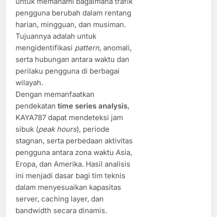
untuk memahami bagaimana trafik
pengguna berubah dalam rentang
harian, mingguan, dan musiman.
Tujuannya adalah untuk
mengidentifikasi
pattern
, anomali,
serta hubungan antara waktu dan
perilaku pengguna di berbagai
wilayah.
Dengan memanfaatkan
pendekatan
time series analysis
,
KAYA787 dapat mendeteksi jam
sibuk (
peak hours
), periode
stagnan, serta perbedaan aktivitas
pengguna antara zona waktu Asia,
Eropa, dan Amerika. Hasil analisis
ini menjadi dasar bagi tim teknis
dalam menyesuaikan kapasitas
server, caching layer, dan
bandwidth secara dinamis.