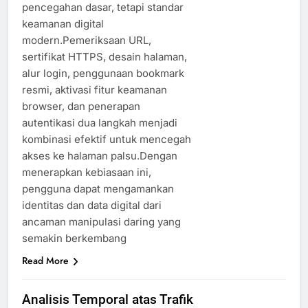
pencegahan dasar, tetapi standar
keamanan digital
modern.Pemeriksaan URL,
sertifikat HTTPS, desain halaman,
alur login, penggunaan bookmark
resmi, aktivasi fitur keamanan
browser, dan penerapan
autentikasi dua langkah menjadi
kombinasi efektif untuk mencegah
akses ke halaman palsu.Dengan
menerapkan kebiasaan ini,
pengguna dapat mengamankan
identitas dan data digital dari
ancaman manipulasi daring yang
semakin berkembang
Read More
Analisis Temporal atas Trafik