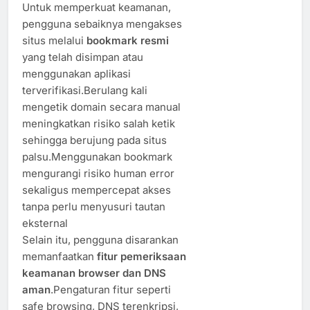
Untuk memperkuat keamanan,
pengguna sebaiknya mengakses
situs melalui
bookmark resmi
yang telah disimpan atau
menggunakan aplikasi
terverifikasi.Berulang kali
mengetik domain secara manual
meningkatkan risiko salah ketik
sehingga berujung pada situs
palsu.Menggunakan bookmark
mengurangi risiko human error
sekaligus mempercepat akses
tanpa perlu menyusuri tautan
eksternal
Selain itu, pengguna disarankan
memanfaatkan
fitur pemeriksaan
keamanan browser dan DNS
aman
.Pengaturan fitur seperti
safe browsing, DNS terenkripsi,