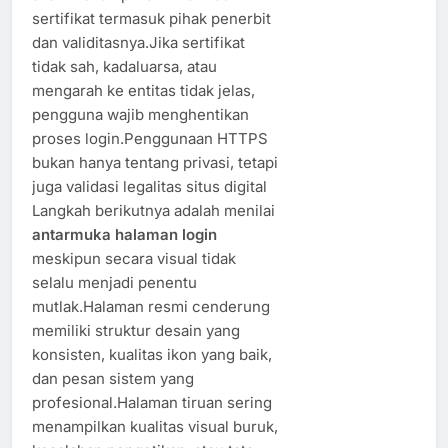
sertifikat termasuk pihak penerbit
dan validitasnya.Jika sertifikat
tidak sah, kadaluarsa, atau
mengarah ke entitas tidak jelas,
pengguna wajib menghentikan
proses login.Penggunaan HTTPS
bukan hanya tentang privasi, tetapi
juga validasi legalitas situs digital
Langkah berikutnya adalah menilai
antarmuka halaman login
meskipun secara visual tidak
selalu menjadi penentu
mutlak.Halaman resmi cenderung
memiliki struktur desain yang
konsisten, kualitas ikon yang baik,
dan pesan sistem yang
profesional.Halaman tiruan sering
menampilkan kualitas visual buruk,