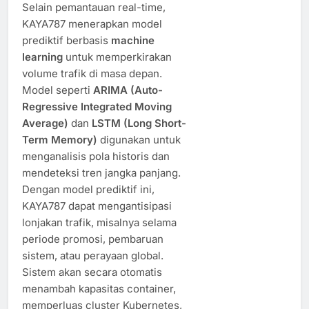
Selain pemantauan real-time,
KAYA787 menerapkan model
prediktif berbasis
machine
learning
untuk memperkirakan
volume trafik di masa depan.
Model seperti
ARIMA (Auto-
Regressive Integrated Moving
Average)
dan
LSTM (Long Short-
Term Memory)
digunakan untuk
menganalisis pola historis dan
mendeteksi tren jangka panjang.
Dengan model prediktif ini,
KAYA787 dapat mengantisipasi
lonjakan trafik, misalnya selama
periode promosi, pembaruan
sistem, atau perayaan global.
Sistem akan secara otomatis
menambah kapasitas container,
memperluas cluster Kubernetes,