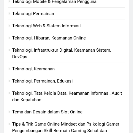
Teknologi Mobile & Pengalaman Pengguna
Teknologi Permainan
Teknologi Web & Sistem Informasi
Teknologi, Hiburan, Keamanan Online
Teknologi, Infrastruktur Digital, Keamanan Sistem,
DevOps
Teknologi, Keamanan
Teknologi, Permainan, Edukasi
Teknologi, Tata Kelola Data, Keamanan Informasi, Audit
dan Kepatuhan
Tema dan Desain dalam Slot Online
Tips & Trik Game Online Mindset dan Psikologi Gamer
Pengembangan Skill Bermain Gaming Sehat dan