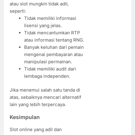
atau slot mungkin tidak adil,
seperti:
Tidak memiliki informasi
lisensi yang jelas.
Tidak mencantumkan RTP
atau informasi tentang RNG.
Banyak keluhan dari pemain
mengenai pembayaran atau
manipulasi permainan.
Tidak memiliki audit dari
lembaga independen.
Jika menemui salah satu tanda di
atas, sebaiknya mencari alternatif
lain yang lebih terpercaya.
Kesimpulan
Slot online yang adil dan