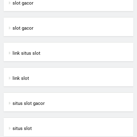
slot gacor
slot gacor
link situs slot
link slot
situs slot gacor
situs slot