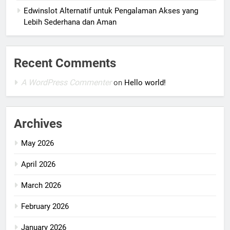
Edwinslot Alternatif untuk Pengalaman Akses yang
Lebih Sederhana dan Aman
Recent Comments
A WordPress Commenter
on
Hello world!
Archives
May 2026
April 2026
March 2026
February 2026
January 2026