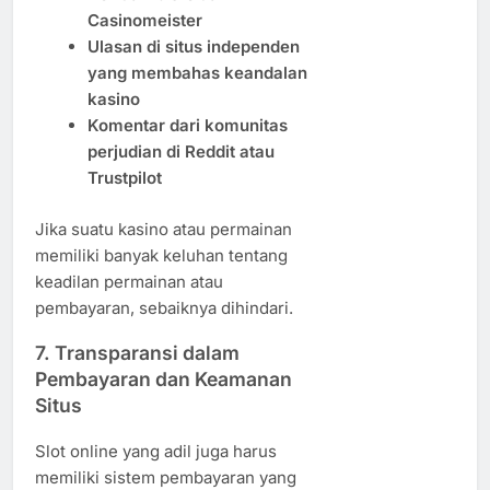
Casinomeister
Ulasan di situs independen
yang membahas keandalan
kasino
Komentar dari komunitas
perjudian di Reddit atau
Trustpilot
Jika suatu kasino atau permainan
memiliki banyak keluhan tentang
keadilan permainan atau
pembayaran, sebaiknya dihindari.
7. Transparansi dalam
Pembayaran dan Keamanan
Situs
Slot online yang adil juga harus
memiliki sistem pembayaran yang