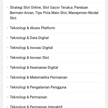
Strategi Slot Online, Slot Gacor Terukur, Panduan
Bermain Aman, Tips Pola Main Slot, Manajemen Modal
Slot
Teknologi & Akses Platform
Teknologi & Data Digital
Teknologi & Inovasi Digital
Teknologi & Inovasi Slot
Teknologi & Keamanan Digital
Teknologi & Matematika Permainan
Teknologi & Pengalaman Pengguna
Teknologi & Permainan
Teknologi & Permainan Interaktif