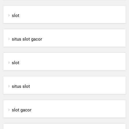
slot
situs slot gacor
slot
situs slot
slot gacor