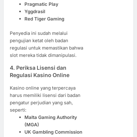
Pragmatic Play
Yggdrasil
Red Tiger Gaming
Penyedia ini sudah melalui
pengujian ketat oleh badan
regulasi untuk memastikan bahwa
slot mereka tidak dimanipulasi.
4. Periksa Lisensi dan
Regulasi Kasino Online
Kasino online yang terpercaya
harus memiliki lisensi dari badan
pengatur perjudian yang sah,
seperti:
Malta Gaming Authority
(MGA)
UK Gambling Commission