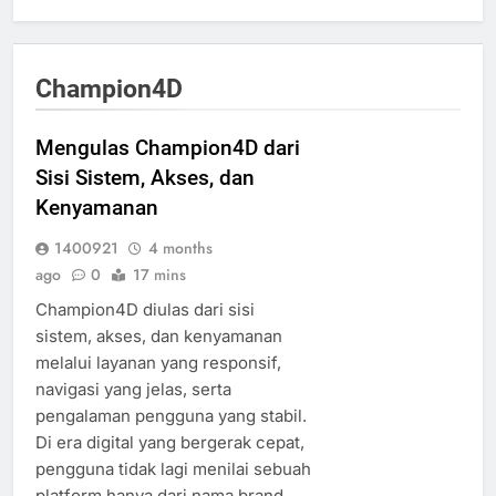
Champion4D
Mengulas Champion4D dari
Sisi Sistem, Akses, dan
Kenyamanan
1400921
4 months
ago
0
17 mins
Champion4D diulas dari sisi
sistem, akses, dan kenyamanan
melalui layanan yang responsif,
navigasi yang jelas, serta
pengalaman pengguna yang stabil.
Di era digital yang bergerak cepat,
pengguna tidak lagi menilai sebuah
platform hanya dari nama brand