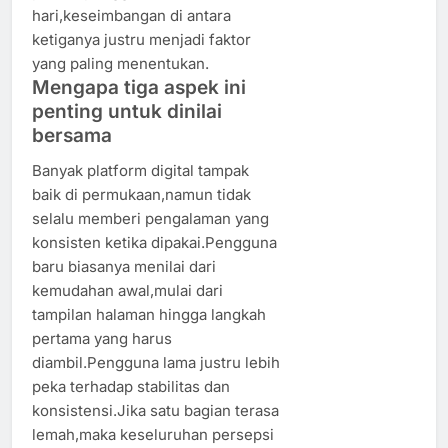
hari,keseimbangan di antara
ketiganya justru menjadi faktor
yang paling menentukan.
Mengapa tiga aspek ini
penting untuk dinilai
bersama
Banyak platform digital tampak
baik di permukaan,namun tidak
selalu memberi pengalaman yang
konsisten ketika dipakai.Pengguna
baru biasanya menilai dari
kemudahan awal,mulai dari
tampilan halaman hingga langkah
pertama yang harus
diambil.Pengguna lama justru lebih
peka terhadap stabilitas dan
konsistensi.Jika satu bagian terasa
lemah,maka keseluruhan persepsi