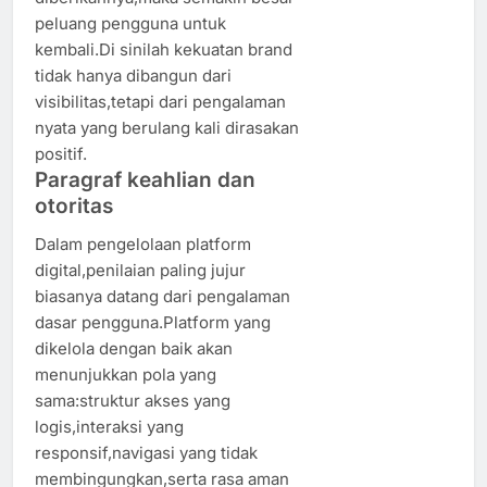
peluang pengguna untuk
kembali.Di sinilah kekuatan brand
tidak hanya dibangun dari
visibilitas,tetapi dari pengalaman
nyata yang berulang kali dirasakan
positif.
Paragraf keahlian dan
otoritas
Dalam pengelolaan platform
digital,penilaian paling jujur
biasanya datang dari pengalaman
dasar pengguna.Platform yang
dikelola dengan baik akan
menunjukkan pola yang
sama:struktur akses yang
logis,interaksi yang
responsif,navigasi yang tidak
membingungkan,serta rasa aman