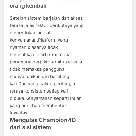
orang kembali
Setelah sistem berjalan dan akses
terasa jelas,faktor berikutnya yang
menentukan adalah
kenyamanan.Platform yang
nyaman biasanya tidak
melelahkan.Ia tidak membuat
pengguna berpikir terlalu keras.Ia
tidak memaksa pengguna
menyesuaikan diri berulang
kali.Dan yang paling penting,ia
terasa konsisten setiap kali
dibuka.Kenyamanan seperti inilah
yang perlahan membentuk
loyalitas.
Mengulas Champion4D
dari sisi sistem