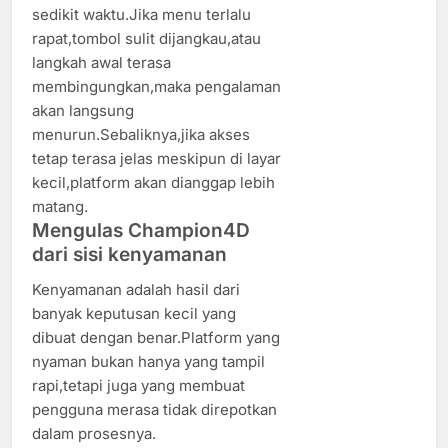
sedikit waktu.Jika menu terlalu
rapat,tombol sulit dijangkau,atau
langkah awal terasa
membingungkan,maka pengalaman
akan langsung
menurun.Sebaliknya,jika akses
tetap terasa jelas meskipun di layar
kecil,platform akan dianggap lebih
matang.
Mengulas Champion4D
dari sisi kenyamanan
Kenyamanan adalah hasil dari
banyak keputusan kecil yang
dibuat dengan benar.Platform yang
nyaman bukan hanya yang tampil
rapi,tetapi juga yang membuat
pengguna merasa tidak direpotkan
dalam prosesnya.