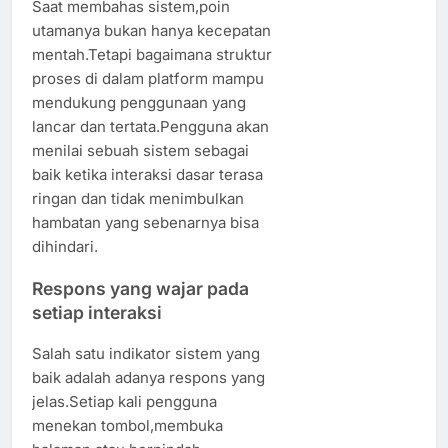
Saat membahas sistem,poin
utamanya bukan hanya kecepatan
mentah.Tetapi bagaimana struktur
proses di dalam platform mampu
mendukung penggunaan yang
lancar dan tertata.Pengguna akan
menilai sebuah sistem sebagai
baik ketika interaksi dasar terasa
ringan dan tidak menimbulkan
hambatan yang sebenarnya bisa
dihindari.
Respons yang wajar pada
setiap interaksi
Salah satu indikator sistem yang
baik adalah adanya respons yang
jelas.Setiap kali pengguna
menekan tombol,membuka