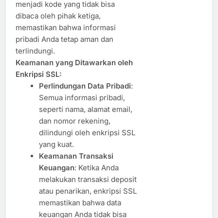
menjadi kode yang tidak bisa
dibaca oleh pihak ketiga,
memastikan bahwa informasi
pribadi Anda tetap aman dan
terlindungi.
Keamanan yang Ditawarkan oleh
Enkripsi SSL:
Perlindungan Data Pribadi
:
Semua informasi pribadi,
seperti nama, alamat email,
dan nomor rekening,
dilindungi oleh enkripsi SSL
yang kuat.
Keamanan Transaksi
Keuangan
: Ketika Anda
melakukan transaksi deposit
atau penarikan, enkripsi SSL
memastikan bahwa data
keuangan Anda tidak bisa