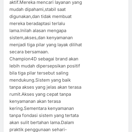
aktif.Mereka mencari layanan yang
mudah dipahami,stabil saat
digunakan,dan tidak membuat
mereka beradaptasi terlalu
lama.Inilah alasan mengapa
sistem,akses,dan kenyamanan
menjadi tiga pilar yang layak dilihat
secara bersamaan.
Champion4D sebagai brand akan
lebih mudah dipersepsikan positif
bila tiga pilar tersebut saling
mendukung.Sistem yang baik
tanpa akses yang jelas akan terasa
rumit.Akses yang cepat tanpa
kenyamanan akan terasa
kering.Sementara kenyamanan
tanpa fondasi sistem yang tertata
akan sulit bertahan lama.Dalam
praktik penggunaan sehari-