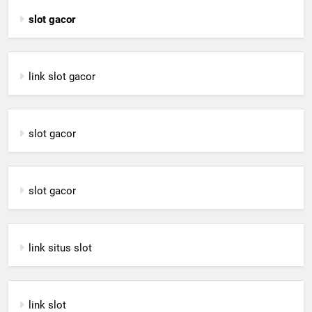
slot gacor
link slot gacor
slot gacor
slot gacor
link situs slot
link slot