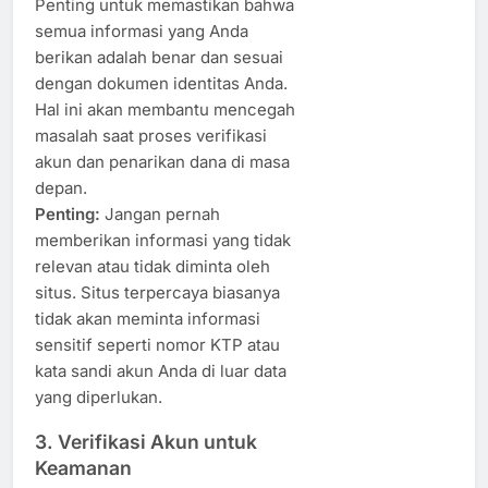
Penting untuk memastikan bahwa
semua informasi yang Anda
berikan adalah benar dan sesuai
dengan dokumen identitas Anda.
Hal ini akan membantu mencegah
masalah saat proses verifikasi
akun dan penarikan dana di masa
depan.
Penting:
Jangan pernah
memberikan informasi yang tidak
relevan atau tidak diminta oleh
situs. Situs terpercaya biasanya
tidak akan meminta informasi
sensitif seperti nomor KTP atau
kata sandi akun Anda di luar data
yang diperlukan.
3.
Verifikasi Akun untuk
Keamanan