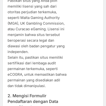
Pastikan situs yang Anda pilih
memiliki lisensi yang sah dari
otoritas perjudian terkemuka,
seperti Malta Gaming Authority
(MGA), UK Gambling Commission,
atau Curacao eGaming. Lisensi ini
menjamin bahwa situs tersebut
beroperasi secara legal dan
diawasi oleh badan pengatur yang
independen.
Selain itu, pastikan situs memiliki
sertifikasi dari lembaga audit
permainan terkemuka, seperti
eCOGRA, untuk memastikan bahwa
permainan yang disediakan adil
dan tidak dimanipulasi.
2.
Mengisi Formulir
Pendaftaran dengan Data