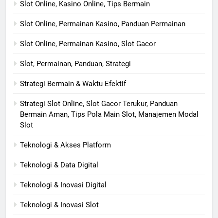
Slot Online, Kasino Online, Tips Bermain
Slot Online, Permainan Kasino, Panduan Permainan
Slot Online, Permainan Kasino, Slot Gacor
Slot, Permainan, Panduan, Strategi
Strategi Bermain & Waktu Efektif
Strategi Slot Online, Slot Gacor Terukur, Panduan
Bermain Aman, Tips Pola Main Slot, Manajemen Modal
Slot
Teknologi & Akses Platform
Teknologi & Data Digital
Teknologi & Inovasi Digital
Teknologi & Inovasi Slot