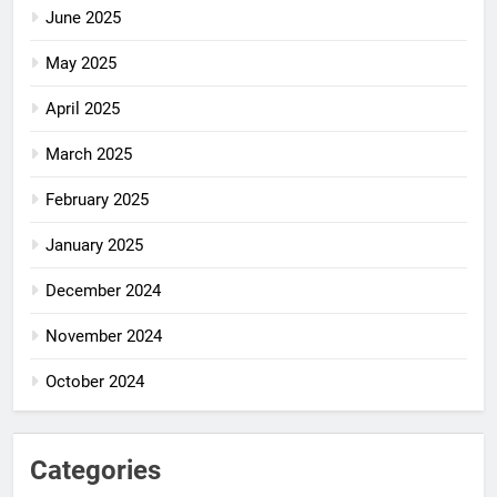
June 2025
May 2025
April 2025
March 2025
February 2025
January 2025
December 2024
November 2024
October 2024
Categories