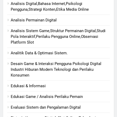
Analisis Digital,Bahasa Internet,Psikologi
Pengguna,Strategi Konten,Etika Media Online
Analisis Permainan Digital
Analisis Sistem Game,Struktur Permainan Digital,Studi
Pola Interaktif,Perilaku Pengguna Online,Observasi
Platform Slot
Analitik Data & Optimasi Sistem.
Desain Game & Interaksi Pengguna Psikologi Digital
Industri Hiburan Modern Teknologi dan Perilaku
Konsumen
Edukasi & Informasi
Edukasi Game / Analisis Perilaku Pemain
Evaluasi Sistem dan Pengalaman Digital