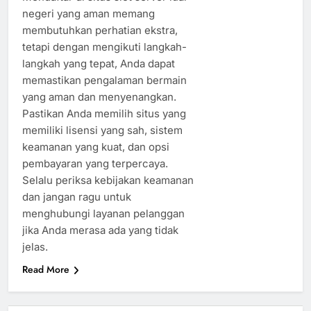
negeri yang aman memang
membutuhkan perhatian ekstra,
tetapi dengan mengikuti langkah-
langkah yang tepat, Anda dapat
memastikan pengalaman bermain
yang aman dan menyenangkan.
Pastikan Anda memilih situs yang
memiliki lisensi yang sah, sistem
keamanan yang kuat, dan opsi
pembayaran yang terpercaya.
Selalu periksa kebijakan keamanan
dan jangan ragu untuk
menghubungi layanan pelanggan
jika Anda merasa ada yang tidak
jelas.
Read More