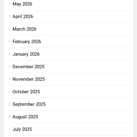
May 2026
April 2026
March 2026
February 2026
January 2026
December 2025
November 2025
October 2025
September 2025
August 2025
July 2025