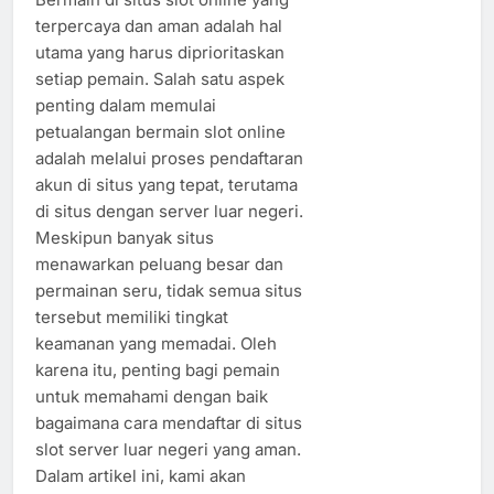
terpercaya dan aman adalah hal
utama yang harus diprioritaskan
setiap pemain. Salah satu aspek
penting dalam memulai
petualangan bermain slot online
adalah melalui proses pendaftaran
akun di situs yang tepat, terutama
di situs dengan server luar negeri.
Meskipun banyak situs
menawarkan peluang besar dan
permainan seru, tidak semua situs
tersebut memiliki tingkat
keamanan yang memadai. Oleh
karena itu, penting bagi pemain
untuk memahami dengan baik
bagaimana cara mendaftar di situs
slot server luar negeri yang aman.
Dalam artikel ini, kami akan