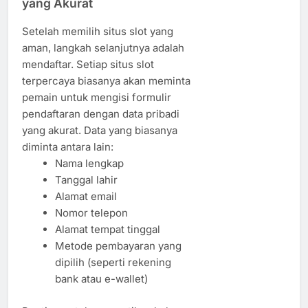
yang Akurat
Setelah memilih situs slot yang
aman, langkah selanjutnya adalah
mendaftar. Setiap situs slot
terpercaya biasanya akan meminta
pemain untuk mengisi formulir
pendaftaran dengan data pribadi
yang akurat. Data yang biasanya
diminta antara lain:
Nama lengkap
Tanggal lahir
Alamat email
Nomor telepon
Alamat tempat tinggal
Metode pembayaran yang
dipilih (seperti rekening
bank atau e-wallet)