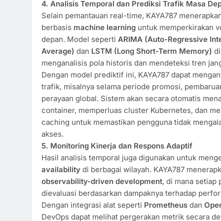
4. Analisis Temporal dan Prediksi Trafik Masa De
Selain pemantauan real-time, KAYA787 menerapkan
berbasis
machine learning
untuk memperkirakan vo
depan. Model seperti
ARIMA (Auto-Regressive Int
Average)
dan
LSTM (Long Short-Term Memory)
di
menganalisis pola historis dan mendeteksi tren jan
Dengan model prediktif ini, KAYA787 dapat mengant
trafik, misalnya selama periode promosi, pembarua
perayaan global. Sistem akan secara otomatis men
container, memperluas cluster Kubernetes, dan m
caching untuk memastikan pengguna tidak mengal
akses.
5. Monitoring Kinerja dan Respons Adaptif
Hasil analisis temporal juga digunakan untuk meng
availability
di berbagai wilayah. KAYA787 menerapk
observability-driven development
, di mana setiap
dievaluasi berdasarkan dampaknya terhadap perform
Dengan integrasi alat seperti
Prometheus
dan
Ope
DevOps dapat melihat pergerakan metrik secara deti