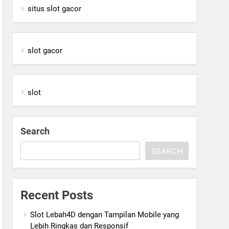
situs slot gacor
slot gacor
slot
Search
SEARCH
Recent Posts
Slot Lebah4D dengan Tampilan Mobile yang
Lebih Ringkas dan Responsif