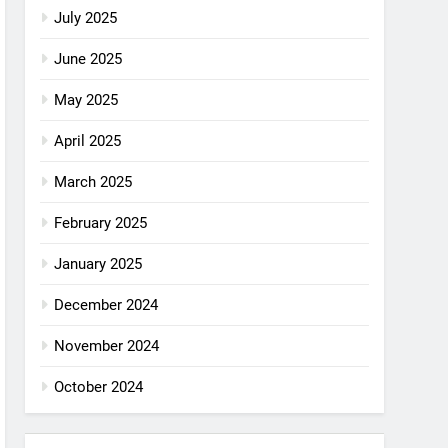
July 2025
June 2025
May 2025
April 2025
March 2025
February 2025
January 2025
December 2024
November 2024
October 2024