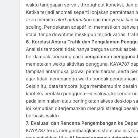
waktu tanggapan server, throughput koneksi, dan p
Ketika terjadi anomali seperti lonjakan permintaan
akan memicu
alert automation
dan menyesuaikan ko
scaling. Pendekatan adaptif ini memastikan bahwa 
stabil tanpa downtime meskipun terjadi variasi trafi
6. Korelasi Antara Trafik dan Pengalaman Pengg
Analisis temporal tidak hanya berguna untuk aspek t
berdampak langsung pada
pengalaman pengguna 
memetakan waktu aktivitas pengguna, KAYA787 da
tampilan antarmuka, jadwal pemeliharaan, serta pen
agar tidak mengganggu waktu puncak penggunaan.
Selain itu, data temporal juga membantu tim desa
konteks perilaku pengguna—misalnya, kecenderu
pada jam malam atau peningkatan akses desktop saat
ini kemudian diterjemahkan menjadi strategi desai
berbasis waktu.
7. Evaluasi dan Rencana Pengembangan ke Depa
KAYA787 terus mengembangkan sistem analisis te
menambahkan fitur
AI-based anomaly detection
d