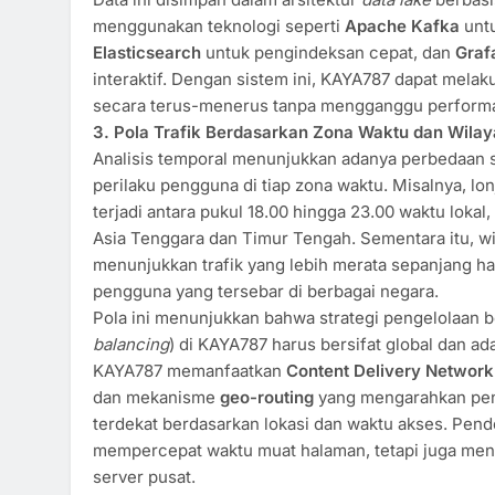
menggunakan teknologi seperti
Apache Kafka
untu
Elasticsearch
untuk pengindeksan cepat, dan
Graf
interaktif. Dengan sistem ini, KAYA787 dapat melak
secara terus-menerus tanpa mengganggu performa
3. Pola Trafik Berdasarkan Zona Waktu dan Wila
Analisis temporal menunjukkan adanya perbedaan s
perilaku pengguna di tiap zona waktu. Misalnya, lonj
terjadi antara pukul 18.00 hingga 23.00 waktu lokal
Asia Tenggara dan Timur Tengah. Sementara itu, w
menunjukkan trafik yang lebih merata sepanjang har
pengguna yang tersebar di berbagai negara.
Pola ini menunjukkan bahwa strategi pengelolaan b
balancing
) di KAYA787 harus bersifat global dan adap
KAYA787 memanfaatkan
Content Delivery Networ
dan mekanisme
geo-routing
yang mengarahkan pen
terdekat berdasarkan lokasi dan waktu akses. Pende
mempercepat waktu muat halaman, tetapi juga men
server pusat.