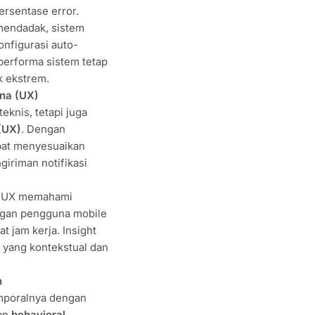
ersentase error.
 mendadak, sistem
nfigurasi auto-
performa sistem tetap
k ekstrem.
una (UX)
eknis, tetapi juga
(UX)
. Dengan
pat menyesuaikan
giriman notifikasi
in UX memahami
ngan pengguna mobile
 jam kerja. Insight
n yang kontekstual dan
n
mporalnya dengan
an
behavioral