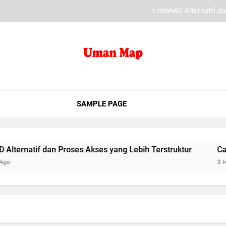
Lebah4D Alternatif da
Cara Menghindari Link Palsu Saat Mencari Slot Lebah4D
LAE138 Login: Tips Menghindari Halam
an Map
Slot Lebah4D dengan Tampilan Mob
Informasi Lokasi Dan Navigasi Lengkap Dengan Uman Map. Alat
Lebah4D Alternatif da
SAMPLE PAGE
Cara Menghindari Link Palsu Saat Mencari Slot Lebah4D
LAE138 Login: Tips Menghindari Halam
dan Proses Akses yang Lebih Terstruktur
Cara Menghinda
3 Months Ago