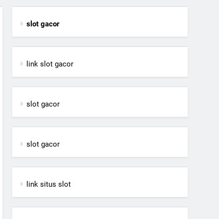
slot gacor
link slot gacor
slot gacor
slot gacor
link situs slot