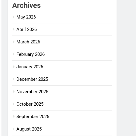
Archives
May 2026
April 2026
March 2026
February 2026
January 2026
December 2025
November 2025
October 2025
September 2025
August 2025