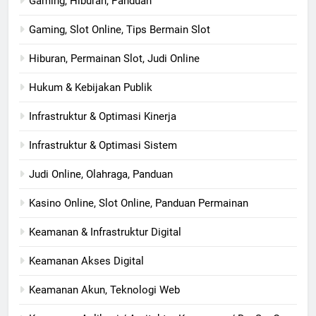
Gaming, Hiburan, Panduan
Gaming, Slot Online, Tips Bermain Slot
Hiburan, Permainan Slot, Judi Online
Hukum & Kebijakan Publik
Infrastruktur & Optimasi Kinerja
Infrastruktur & Optimasi Sistem
Judi Online, Olahraga, Panduan
Kasino Online, Slot Online, Panduan Permainan
Keamanan & Infrastruktur Digital
Keamanan Akses Digital
Keamanan Akun, Teknologi Web