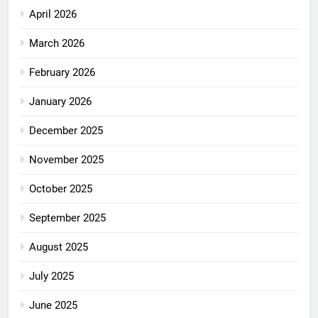
April 2026
March 2026
February 2026
January 2026
December 2025
November 2025
October 2025
September 2025
August 2025
July 2025
June 2025