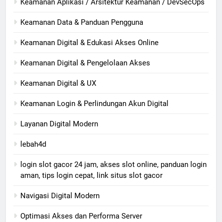
Keamanan Aplikasi / Arsitektur Keamanan / DevSecOps
Keamanan Data & Panduan Pengguna
Keamanan Digital & Edukasi Akses Online
Keamanan Digital & Pengelolaan Akses
Keamanan Digital & UX
Keamanan Login & Perlindungan Akun Digital
Layanan Digital Modern
lebah4d
login slot gacor 24 jam, akses slot online, panduan login
aman, tips login cepat, link situs slot gacor
Navigasi Digital Modern
Optimasi Akses dan Performa Server