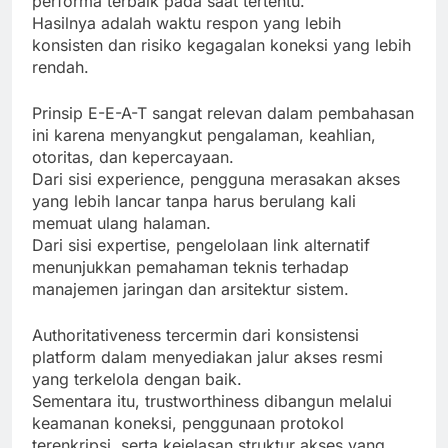
performa terbaik pada saat tertentu.
Hasilnya adalah waktu respon yang lebih
konsisten dan risiko kegagalan koneksi yang lebih
rendah.
Prinsip E-E-A-T sangat relevan dalam pembahasan
ini karena menyangkut pengalaman, keahlian,
otoritas, dan kepercayaan.
Dari sisi experience, pengguna merasakan akses
yang lebih lancar tanpa harus berulang kali
memuat ulang halaman.
Dari sisi expertise, pengelolaan link alternatif
menunjukkan pemahaman teknis terhadap
manajemen jaringan dan arsitektur sistem.
Authoritativeness tercermin dari konsistensi
platform dalam menyediakan jalur akses resmi
yang terkelola dengan baik.
Sementara itu, trustworthiness dibangun melalui
keamanan koneksi, penggunaan protokol
terenkripsi, serta kejelasan struktur akses yang