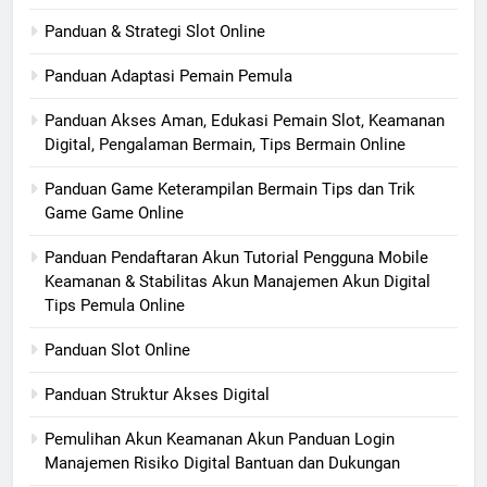
Panduan & Strategi Slot Online
Panduan Adaptasi Pemain Pemula
Panduan Akses Aman, Edukasi Pemain Slot, Keamanan
Digital, Pengalaman Bermain, Tips Bermain Online
Panduan Game Keterampilan Bermain Tips dan Trik
Game Game Online
Panduan Pendaftaran Akun Tutorial Pengguna Mobile
Keamanan & Stabilitas Akun Manajemen Akun Digital
Tips Pemula Online
Panduan Slot Online
Panduan Struktur Akses Digital
Pemulihan Akun Keamanan Akun Panduan Login
Manajemen Risiko Digital Bantuan dan Dukungan