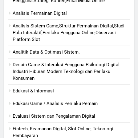
Pengguna,Strategi Konten,Etika Media Online
Analisis Permainan Digital
Analisis Sistem Game,Struktur Permainan Digital,Studi
Pola Interaktif,Perilaku Pengguna Online,Observasi
Platform Slot
Analitik Data & Optimasi Sistem.
Desain Game & Interaksi Pengguna Psikologi Digital
Industri Hiburan Modern Teknologi dan Perilaku
Konsumen
Edukasi & Informasi
Edukasi Game / Analisis Perilaku Pemain
Evaluasi Sistem dan Pengalaman Digital
Fintech, Keamanan Digital, Slot Online, Teknologi
Pembayaran