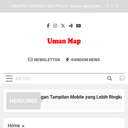
Skip
Cara Menghindari Link Palsu Saat Mencari Slot
to
Lebah4D agar Akses Lebih Aman dan Terkontrol
content
LAE138 Login: Tips Menghindari Halaman Akses
Palsu agar Akun Tetap Aman
Slot Lebah4D dengan Tampilan Mobile yang Lebih
Ringkas dan Responsif
Lebah4D Alternatif dan Proses Akses yang Lebih
Terstruktur
Uman Map
Dapatkan Informasi Lokasi Dan
Cara Menghindari Link Palsu Saat Mencari Slot
NEWSLETTER
RANDOM NEWS
Lebah4D agar Akses Lebih Aman dan Terkontrol
Navigasi Lengkap Dengan Uman Map.
LAE138 Login: Tips Menghindari Halaman Akses
Alat Bantu Yang Praktis Untuk
Palsu agar Akun Tetap Aman
MENU
Perjalanan Anda.
lot Lebah4D dengan Tampilan Mobile yang Lebih Ringkas dan
HEADLINES
 Months Ago
Home