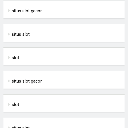
situs slot gacor
situs slot
slot
situs slot gacor
slot
situs slot