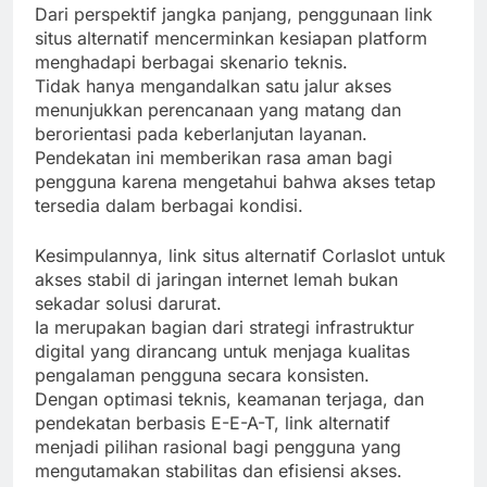
Dari perspektif jangka panjang, penggunaan link
situs alternatif mencerminkan kesiapan platform
menghadapi berbagai skenario teknis.
Tidak hanya mengandalkan satu jalur akses
menunjukkan perencanaan yang matang dan
berorientasi pada keberlanjutan layanan.
Pendekatan ini memberikan rasa aman bagi
pengguna karena mengetahui bahwa akses tetap
tersedia dalam berbagai kondisi.
Kesimpulannya, link situs alternatif Corlaslot untuk
akses stabil di jaringan internet lemah bukan
sekadar solusi darurat.
Ia merupakan bagian dari strategi infrastruktur
digital yang dirancang untuk menjaga kualitas
pengalaman pengguna secara konsisten.
Dengan optimasi teknis, keamanan terjaga, dan
pendekatan berbasis E-E-A-T, link alternatif
menjadi pilihan rasional bagi pengguna yang
mengutamakan stabilitas dan efisiensi akses.