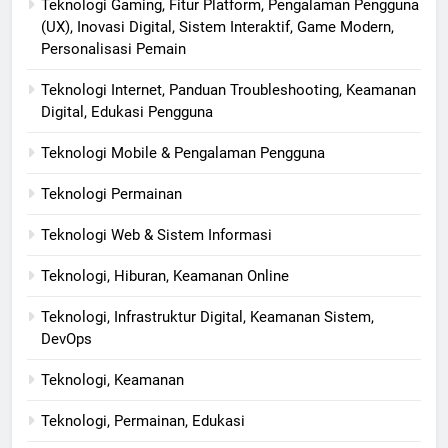
Teknologi Gaming, Fitur Platform, Pengalaman Pengguna
(UX), Inovasi Digital, Sistem Interaktif, Game Modern,
Personalisasi Pemain
Teknologi Internet, Panduan Troubleshooting, Keamanan
Digital, Edukasi Pengguna
Teknologi Mobile & Pengalaman Pengguna
Teknologi Permainan
Teknologi Web & Sistem Informasi
Teknologi, Hiburan, Keamanan Online
Teknologi, Infrastruktur Digital, Keamanan Sistem,
DevOps
Teknologi, Keamanan
Teknologi, Permainan, Edukasi