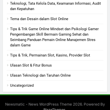
Teknologi, Tata Kelola Data, Keamanan Informasi, Audit
dan Kepatuhan
Tema dan Desain dalam Slot Online
Tips & Trik Game Online Mindset dan Psikologi Gamer
Pengembangan Skill Bermain Gaming Sehat dan
Seimbang Panduan Pemain Online Manajemen Stres
dalam Game
Tips & Trik, Permainan Slot, Kasino, Provider Slot
Ulasan Slot & Fitur Bonus
Ulasan Teknologi dan Taruhan Online
Uncategorized
Newsmatic - News WordPress Theme 2026. Powered By
.
BlazeThemes