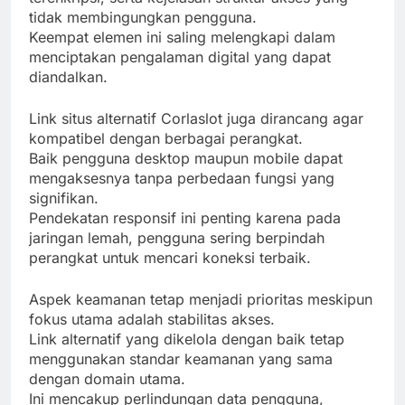
tidak membingungkan pengguna.
Keempat elemen ini saling melengkapi dalam
menciptakan pengalaman digital yang dapat
diandalkan.
Link situs alternatif Corlaslot juga dirancang agar
kompatibel dengan berbagai perangkat.
Baik pengguna desktop maupun mobile dapat
mengaksesnya tanpa perbedaan fungsi yang
signifikan.
Pendekatan responsif ini penting karena pada
jaringan lemah, pengguna sering berpindah
perangkat untuk mencari koneksi terbaik.
Aspek keamanan tetap menjadi prioritas meskipun
fokus utama adalah stabilitas akses.
Link alternatif yang dikelola dengan baik tetap
menggunakan standar keamanan yang sama
dengan domain utama.
Ini mencakup perlindungan data pengguna,