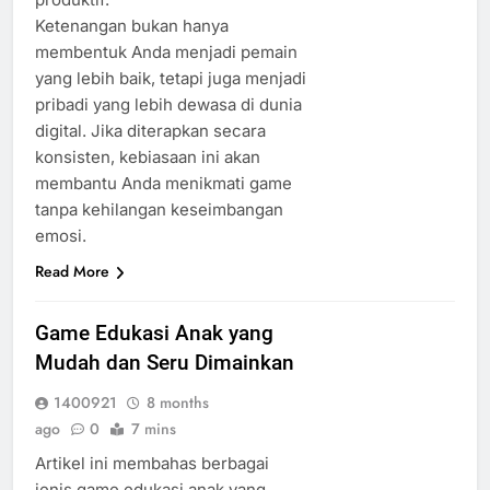
Ketenangan bukan hanya
membentuk Anda menjadi pemain
yang lebih baik, tetapi juga menjadi
pribadi yang lebih dewasa di dunia
digital. Jika diterapkan secara
konsisten, kebiasaan ini akan
membantu Anda menikmati game
tanpa kehilangan keseimbangan
emosi.
Read More
Game Edukasi Anak yang
Mudah dan Seru Dimainkan
1400921
8 months
ago
0
7 mins
Artikel ini membahas berbagai
jenis game edukasi anak yang