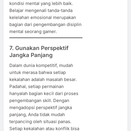
kondisi mental yang lebih baik.
Belajar mengenali tanda-tanda
kelelahan emosional merupakan
bagian dari pengembangan disiplin
mental seorang gamer.
7. Gunakan Perspektif
Jangka Panjang
Dalam dunia kompetitif, mudah
untuk merasa bahwa setiap
kekalahan adalah masalah besar.
Padahal, setiap permainan
hanyalah bagian kecil dari proses
pengembangan skill. Dengan
mengadopsi perspektif jangka
panjang, Anda tidak mudah
terpancing oleh situasi panas.
Setiap kekalahan atau konflik bisa