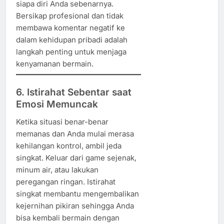
siapa diri Anda sebenarnya.
Bersikap profesional dan tidak
membawa komentar negatif ke
dalam kehidupan pribadi adalah
langkah penting untuk menjaga
kenyamanan bermain.
6. Istirahat Sebentar saat
Emosi Memuncak
Ketika situasi benar-benar
memanas dan Anda mulai merasa
kehilangan kontrol, ambil jeda
singkat. Keluar dari game sejenak,
minum air, atau lakukan
peregangan ringan. Istirahat
singkat membantu mengembalikan
kejernihan pikiran sehingga Anda
bisa kembali bermain dengan