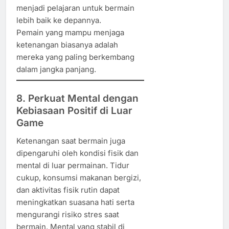
menjadi pelajaran untuk bermain
lebih baik ke depannya.
Pemain yang mampu menjaga
ketenangan biasanya adalah
mereka yang paling berkembang
dalam jangka panjang.
8. Perkuat Mental dengan
Kebiasaan Positif di Luar
Game
Ketenangan saat bermain juga
dipengaruhi oleh kondisi fisik dan
mental di luar permainan. Tidur
cukup, konsumsi makanan bergizi,
dan aktivitas fisik rutin dapat
meningkatkan suasana hati serta
mengurangi risiko stres saat
bermain. Mental yang stabil di