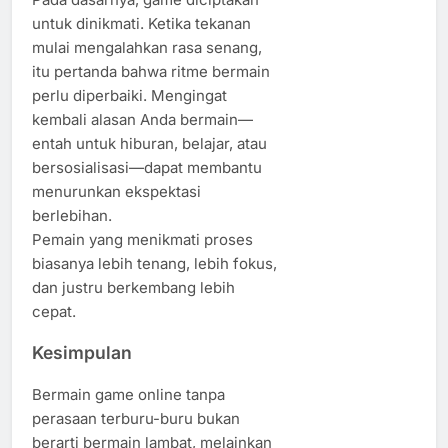
untuk dinikmati. Ketika tekanan
mulai mengalahkan rasa senang,
itu pertanda bahwa ritme bermain
perlu diperbaiki. Mengingat
kembali alasan Anda bermain—
entah untuk hiburan, belajar, atau
bersosialisasi—dapat membantu
menurunkan ekspektasi
berlebihan.
Pemain yang menikmati proses
biasanya lebih tenang, lebih fokus,
dan justru berkembang lebih
cepat.
Kesimpulan
Bermain game online tanpa
perasaan terburu-buru bukan
berarti bermain lambat, melainkan