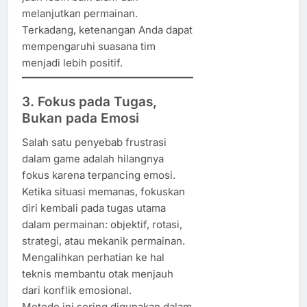
melanjutkan permainan.
Terkadang, ketenangan Anda dapat
mempengaruhi suasana tim
menjadi lebih positif.
3. Fokus pada Tugas,
Bukan pada Emosi
Salah satu penyebab frustrasi
dalam game adalah hilangnya
fokus karena terpancing emosi.
Ketika situasi memanas, fokuskan
diri kembali pada tugas utama
dalam permainan: objektif, rotasi,
strategi, atau mekanik permainan.
Mengalihkan perhatian ke hal
teknis membantu otak menjauh
dari konflik emosional.
Metode ini sering digunakan dalam