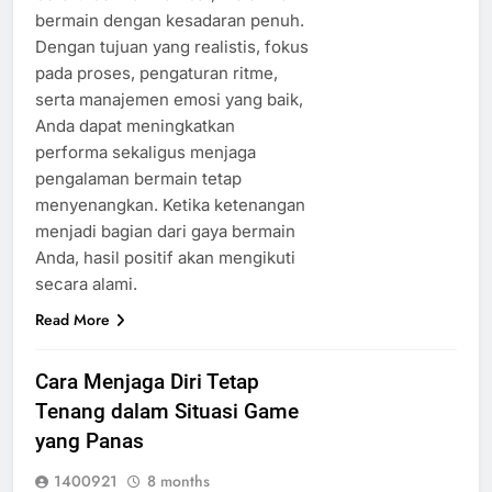
bermain dengan kesadaran penuh.
Dengan tujuan yang realistis, fokus
pada proses, pengaturan ritme,
serta manajemen emosi yang baik,
Anda dapat meningkatkan
performa sekaligus menjaga
pengalaman bermain tetap
menyenangkan. Ketika ketenangan
menjadi bagian dari gaya bermain
Anda, hasil positif akan mengikuti
secara alami.
Read More
Cara Menjaga Diri Tetap
Tenang dalam Situasi Game
yang Panas
1400921
8 months