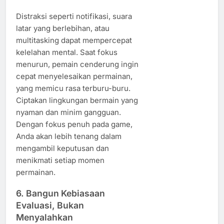
Distraksi seperti notifikasi, suara
latar yang berlebihan, atau
multitasking dapat mempercepat
kelelahan mental. Saat fokus
menurun, pemain cenderung ingin
cepat menyelesaikan permainan,
yang memicu rasa terburu-buru.
Ciptakan lingkungan bermain yang
nyaman dan minim gangguan.
Dengan fokus penuh pada game,
Anda akan lebih tenang dalam
mengambil keputusan dan
menikmati setiap momen
permainan.
6. Bangun Kebiasaan
Evaluasi, Bukan
Menyalahkan