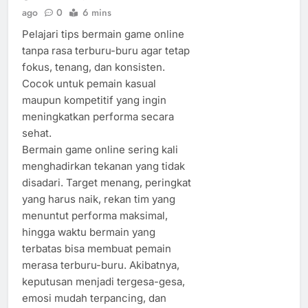
ago
0
6 mins
Pelajari tips bermain game online
tanpa rasa terburu-buru agar tetap
fokus, tenang, dan konsisten.
Cocok untuk pemain kasual
maupun kompetitif yang ingin
meningkatkan performa secara
sehat.
Bermain game online sering kali
menghadirkan tekanan yang tidak
disadari. Target menang, peringkat
yang harus naik, rekan tim yang
menuntut performa maksimal,
hingga waktu bermain yang
terbatas bisa membuat pemain
merasa terburu-buru. Akibatnya,
keputusan menjadi tergesa-gesa,
emosi mudah terpancing, dan