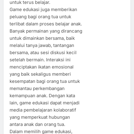
untuk terus belajar.
Game edukasi juga memberikan
peluang bagi orang tua untuk
terlibat dalam proses belajar anak.
Banyak permainan yang dirancang
untuk dimainkan bersama, baik
melalui tanya jawab, tantangan
bersama, atau sesi diskusi kecil
setelah bermain. Interaksi ini
menciptakan ikatan emosional
yang baik sekaligus memberi
kesempatan bagi orang tua untuk
memantau perkembangan
kemampuan anak. Dengan kata
lain, game edukasi dapat menjadi
media pembelajaran kolaboratif
yang memperkuat hubungan
antara anak dan orang tua.
Dalam memilih game edukasi,