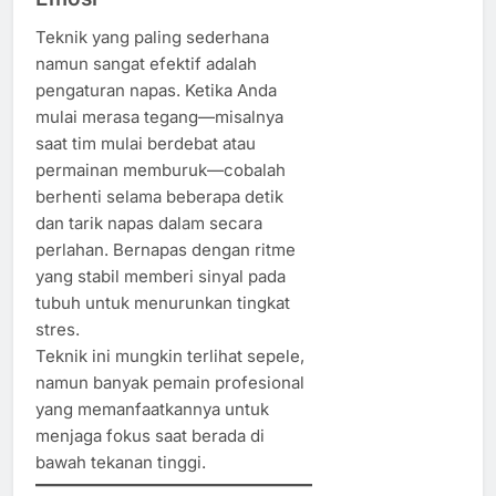
Teknik yang paling sederhana
namun sangat efektif adalah
pengaturan napas. Ketika Anda
mulai merasa tegang—misalnya
saat tim mulai berdebat atau
permainan memburuk—cobalah
berhenti selama beberapa detik
dan tarik napas dalam secara
perlahan. Bernapas dengan ritme
yang stabil memberi sinyal pada
tubuh untuk menurunkan tingkat
stres.
Teknik ini mungkin terlihat sepele,
namun banyak pemain profesional
yang memanfaatkannya untuk
menjaga fokus saat berada di
bawah tekanan tinggi.