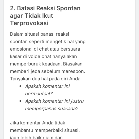
2. Batasi Reaksi Spontan
agar Tidak Ikut
Terprovokasi
Dalam situasi panas, reaksi
spontan seperti mengetik hal yang
emosional di chat atau bersuara
kasar di voice chat hanya akan
memperburuk keadaan. Biasakan
memberi jeda sebelum merespon.
Tanyakan dua hal pada diri Anda:
Apakah komentar ini
bermanfaat?
Apakah komentar ini justru
memperpanas suasana?
Jika komentar Anda tidak
membantu memperbaiki situasi,
jauh lebih baik diam dan