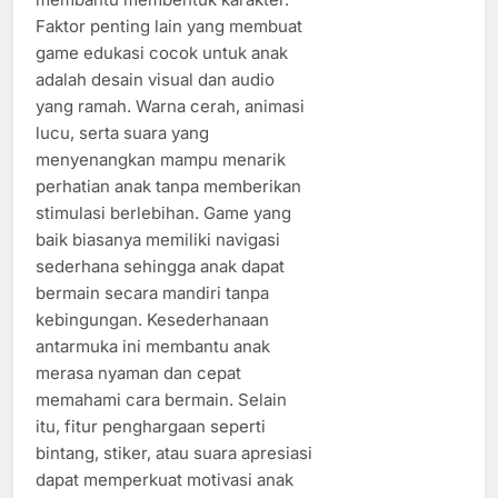
Faktor penting lain yang membuat
game edukasi cocok untuk anak
adalah desain visual dan audio
yang ramah. Warna cerah, animasi
lucu, serta suara yang
menyenangkan mampu menarik
perhatian anak tanpa memberikan
stimulasi berlebihan. Game yang
baik biasanya memiliki navigasi
sederhana sehingga anak dapat
bermain secara mandiri tanpa
kebingungan. Kesederhanaan
antarmuka ini membantu anak
merasa nyaman dan cepat
memahami cara bermain. Selain
itu, fitur penghargaan seperti
bintang, stiker, atau suara apresiasi
dapat memperkuat motivasi anak