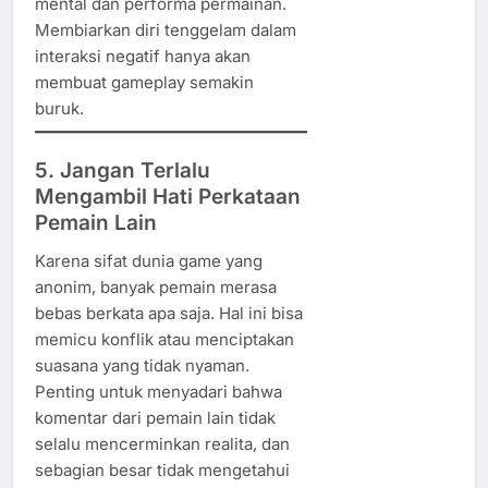
mental dan performa permainan.
Membiarkan diri tenggelam dalam
interaksi negatif hanya akan
membuat gameplay semakin
buruk.
5. Jangan Terlalu
Mengambil Hati Perkataan
Pemain Lain
Karena sifat dunia game yang
anonim, banyak pemain merasa
bebas berkata apa saja. Hal ini bisa
memicu konflik atau menciptakan
suasana yang tidak nyaman.
Penting untuk menyadari bahwa
komentar dari pemain lain tidak
selalu mencerminkan realita, dan
sebagian besar tidak mengetahui