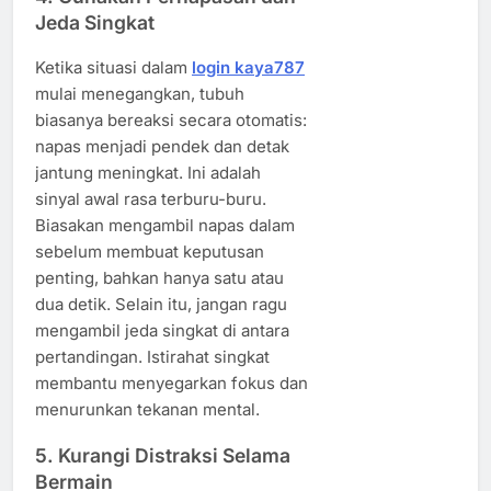
Jeda Singkat
Ketika situasi dalam
login kaya787
mulai menegangkan, tubuh
biasanya bereaksi secara otomatis:
napas menjadi pendek dan detak
jantung meningkat. Ini adalah
sinyal awal rasa terburu-buru.
Biasakan mengambil napas dalam
sebelum membuat keputusan
penting, bahkan hanya satu atau
dua detik. Selain itu, jangan ragu
mengambil jeda singkat di antara
pertandingan. Istirahat singkat
membantu menyegarkan fokus dan
menurunkan tekanan mental.
5. Kurangi Distraksi Selama
Bermain