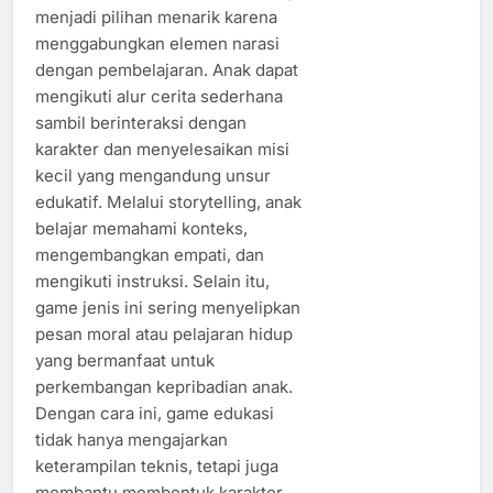
menjadi pilihan menarik karena
menggabungkan elemen narasi
dengan pembelajaran. Anak dapat
mengikuti alur cerita sederhana
sambil berinteraksi dengan
karakter dan menyelesaikan misi
kecil yang mengandung unsur
edukatif. Melalui storytelling, anak
belajar memahami konteks,
mengembangkan empati, dan
mengikuti instruksi. Selain itu,
game jenis ini sering menyelipkan
pesan moral atau pelajaran hidup
yang bermanfaat untuk
perkembangan kepribadian anak.
Dengan cara ini, game edukasi
tidak hanya mengajarkan
keterampilan teknis, tetapi juga
membantu membentuk karakter.